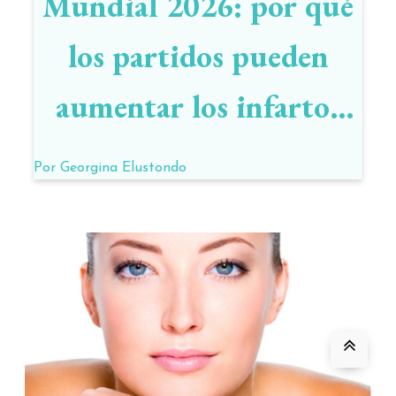
Mundial 2026: por qué
los partidos pueden
aumentar los infartos
hasta un 30% y cómo
Por
Georgina Elustondo
prevenir