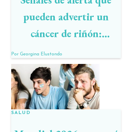
pueden advertir un
cáncer de riñón:
síntomas que pueden
Por
Georgina Elustondo
salvar vidas
SALUD