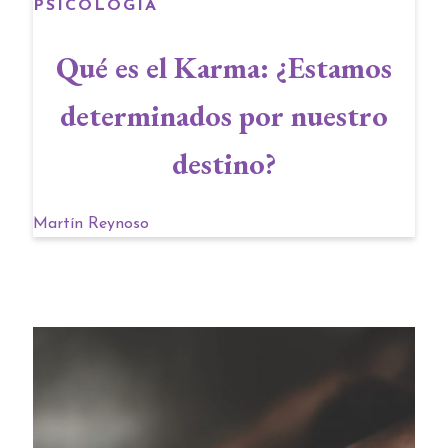
PSICOLOGÍA
Qué es el Karma: ¿Estamos
determinados por nuestro
destino?
Martín Reynoso