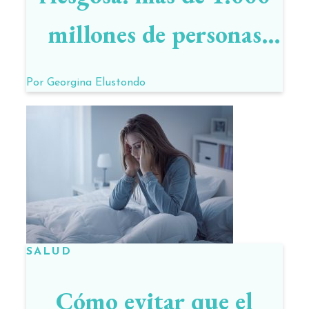
millones de personas
viven con obesidad en el
Por
Georgina Elustondo
mundo
SALUD
Cómo evitar que el