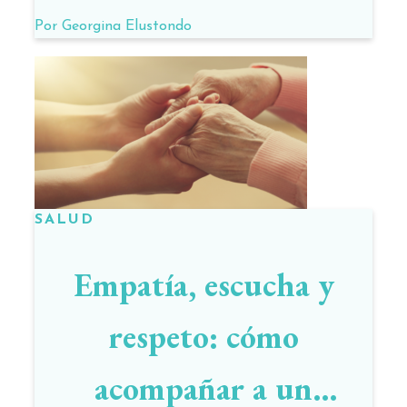
gripe, resfríos y otros
Por
Georgina Elustondo
virus
SALUD
Empatía, escucha y
respeto: cómo
acompañar a un