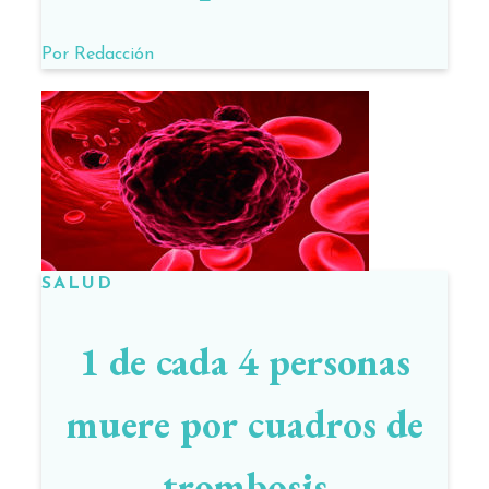
enfermo de cáncer
Por
Redacción
SALUD
1 de cada 4 personas
muere por cuadros de
trombosis