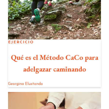
EJERCICIO
Qué es el Método CaCo para
adelgazar caminando
Georgina Elustondo