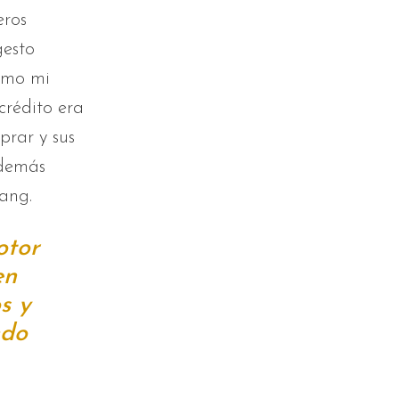
eros
gesto
lamo mi
crédito era
prar y sus
 demás
yang.
otor
en
s y
ndo