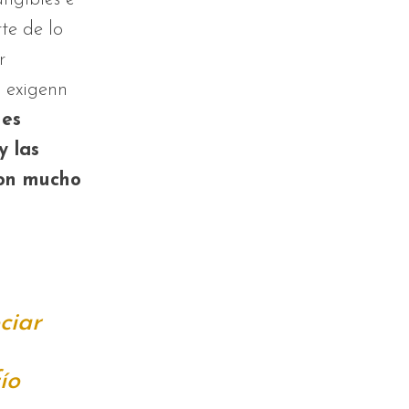
te de lo
r
l exigenn
nes
y las
son mucho
ciar
ío