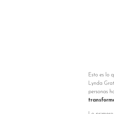
Esto es lo q
Lynda Grat
personas h
transform
Lo primero 