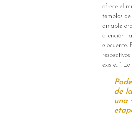
ofrece el m
templos de 
amable orde
atención: l
elocuente.
respectivos
existe…”. L
Pode
de l
una 
etap