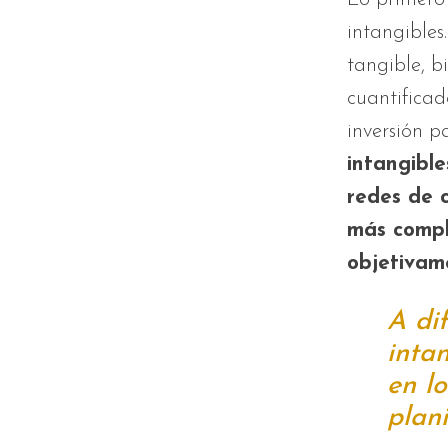
intangibles
tangible, bi
cuantificad
inversión p
intangible
redes de 
más comple
objetivam
A dif
intan
en lo
plani