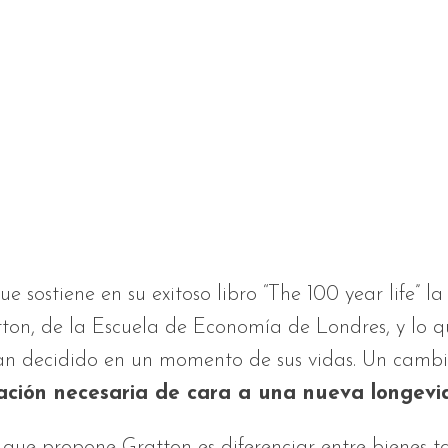
ue sostiene en su exitoso libro “The 100 year life” l
ton, de la Escuela de Economía de Londres, y lo 
an decidido en un momento de sus vidas. Un camb
ación necesaria de cara a una nueva longevi
que propone Gratton es diferenciar entre bienes t