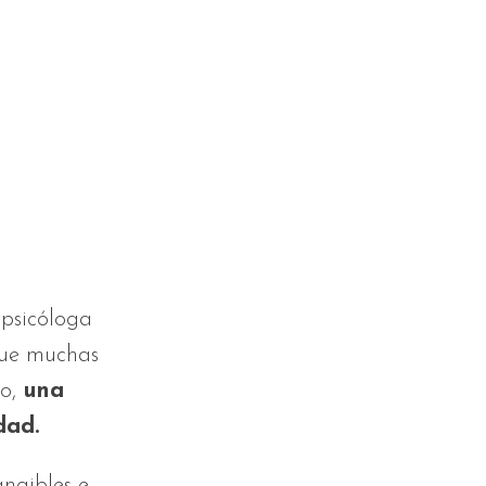
a psicóloga
que muchas
io,
una
dad.
angibles e