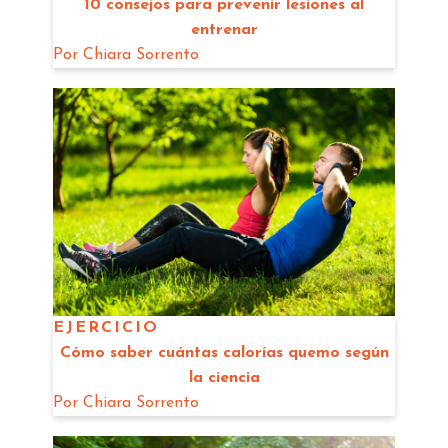
10 consejos para prevenir lesiones al
entrenar
Por
Chiara Sorrento
EJERCICIO
Cómo saber cuántas calorías quemo según
la ciencia
Por
Chiara Sorrento