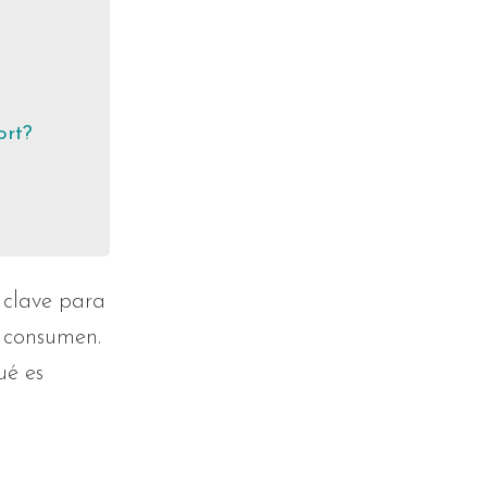
ort?
s clave para
e consumen.
ué es