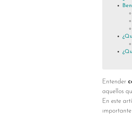
Ben
¿Qu
¿Qu
Entender
c
aquellos qu
En este art
importante