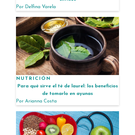
Por
Delfina Varela
NUTRICIÓN
Para qué sirve el té de laurel: los beneficios
de tomarlo en ayunas
Por
Arianna Costa