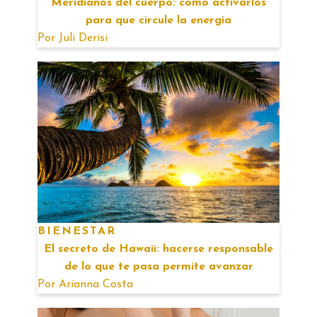
Meridianos del cuerpo: cómo activarlos
para que circule la energía
Por
Juli Derisi
BIENESTAR
El secreto de Hawaii: hacerse responsable
de lo que te pasa permite avanzar
Por
Arianna Costa