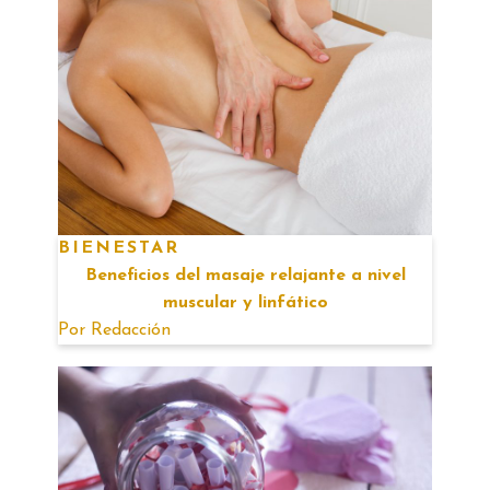
BIENESTAR
Beneficios del masaje relajante a nivel
muscular y linfático
Por
Redacción