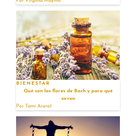
Por
Virginia Maymo
BIENESTAR
Qué son las flores de Bach y para qué
sirven
Por
Tami Ararat