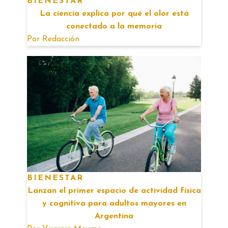
BIENESTAR
La ciencia explica por qué el olor está
conectado a la memoria
Por
Redacción
BIENESTAR
Lanzan el primer espacio de actividad física
y cognitiva para adultos mayores en
Argentina