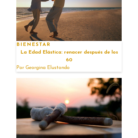
BIENESTAR
La Edad Elástica: renacer después de los
60
Por
Georgina Elustondo