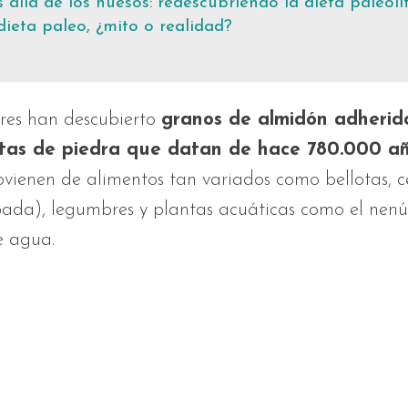
 allá de los huesos: redescubriendo la dieta paleolí
dieta paleo, ¿mito o realidad?
ores han descubierto
granos de almidón adherid
tas de piedra que datan de hace 780.000 a
ovienen de alimentos tan variados como bellotas, c
bada), legumbres y plantas acuáticas como el nenúf
e agua.