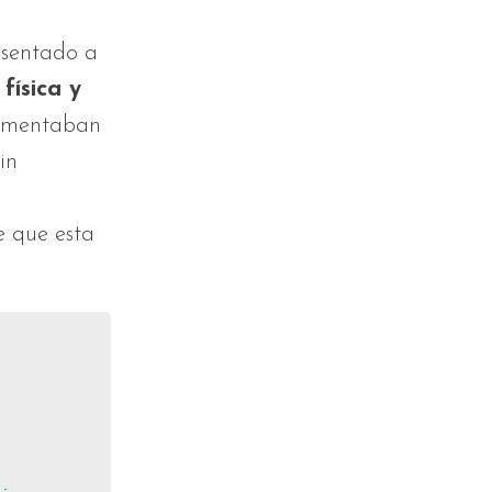
esentado a
física y
limentaban
in
re que esta