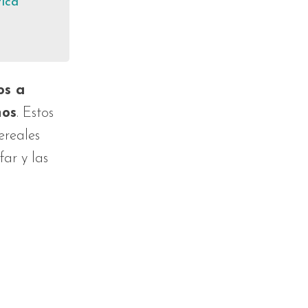
tica
os a
ños
. Estos
ereales
ar y las