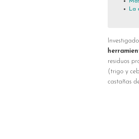
Más
La 
Investigad
herramien
residuos pr
(trigo y ce
castañas d