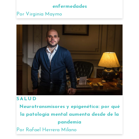
enfermedades
Por
Virginia Maymo
SALUD
Neurotransmisores y epigenética: por qué
la patología mental aumenta desde de la
pandemia
Por
Rafael Herrera Milano