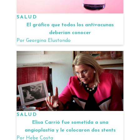
SALUD
El gráfico que todos los antivacunas
deberían conocer
Por
Georgina Elustondo
SALUD
Elisa Carrió fue sometida a una
angioplastía y le colocaron dos stents
Por
Hebe Costa