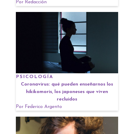
Por
Redacción
PSICOLOGÍA
Coronavirus: qué pueden enseñarnos los
hikikomoris, los japoneses que viven
recluidos
Por
Federico Argento