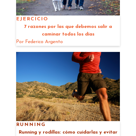
EJERCICIO
7 razones por las que debemos salir a
caminar todos los días
Por
Federico Argento
RUNNING
Running y rodillas: cómo cuidarlas y evitar