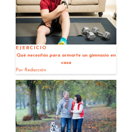
EJERCICIO
Qué necesitás para armarte un gimnasio en
casa
Por
Redacción