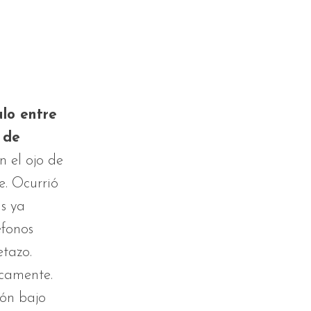
ulo entre
 de
 el ojo de
e. Ocurrió
as ya
éfonos
etazo.
icamente.
ión bajo