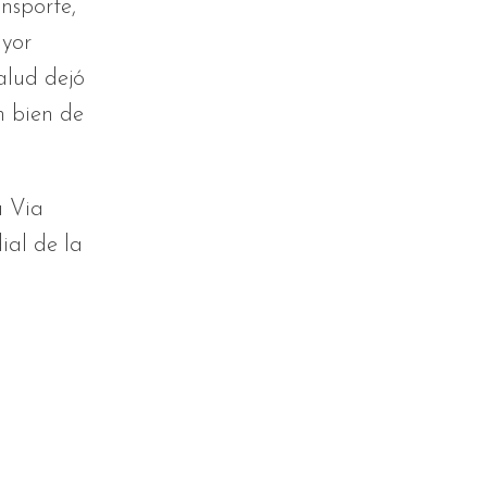
nsporte,
ayor
alud dejó
n bien de
a Via
ial de la