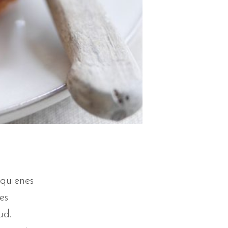
 quienes
es
ud.