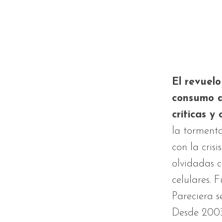
El revuelo
consumo d
críticas y
la tormenta
con la crisi
olvidadas c
celulares. 
Pareciera s
Desde 2003,