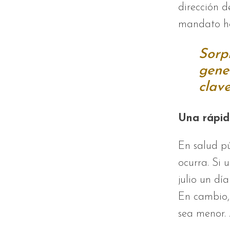
dirección d
mandato ha
Sorp
gene
clav
Una rápid
En salud p
ocurra. Si 
julio un dí
En cambio, 
sea menor.