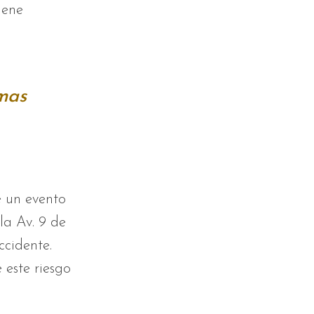
iene
emas
e un evento
 la Av. 9 de
ccidente.
 este riesgo