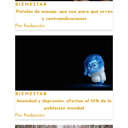
BIENESTAR
Pistolas de masaje: qué son, para qué sirven
y contraindicaciones
Por
Redacción
BIENESTAR
Ansiedad y depresión: afectan al 10% de la
población mundial
Por
Redacción