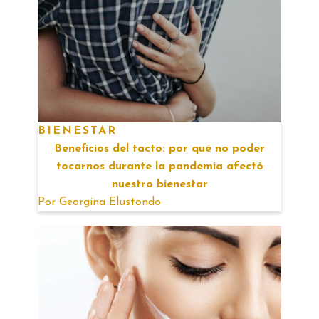
BIENESTAR
Beneficios del tacto: por qué no poder
tocarnos durante la pandemia afectó
nuestro bienestar
Por
Georgina Elustondo