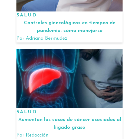
SALUD
Controles ginecológicos en tiempos de
pandemia: cómo manejarse
Por
Adriana Bermudez
SALUD
Aumentan los casos de cáncer asociados al
hígado graso
Por
Redacción