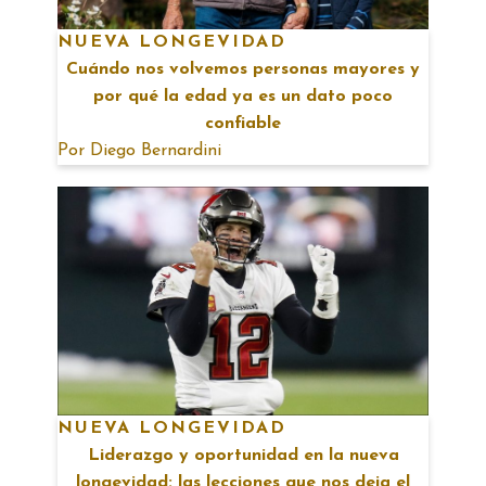
NUEVA LONGEVIDAD
Cuándo nos volvemos personas mayores y
por qué la edad ya es un dato poco
confiable
Por
Diego Bernardini
NUEVA LONGEVIDAD
Liderazgo y oportunidad en la nueva
longevidad: las lecciones que nos deja el