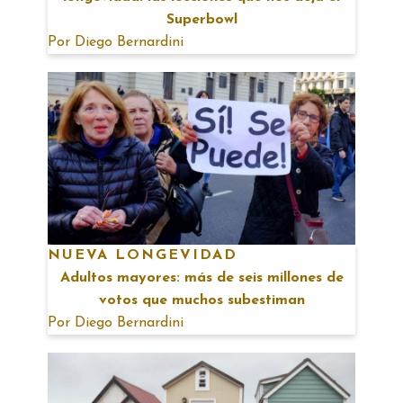
Superbowl
Por
Diego Bernardini
NUEVA LONGEVIDAD
Adultos mayores: más de seis millones de
votos que muchos subestiman
Por
Diego Bernardini