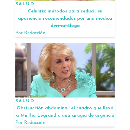
SALUD
Celulitis: métodos para reducir su
apariencia recomendados por una médica
dermatóloga
Por
Redacción
SALUD
Obstrucción abdominal: el cuadro que llevó
a Mirtha Legrand a una cirugía de urgencia
Por
Redacción