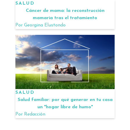
SALUD
Cáncer de mama: la reconstrucción
mamaria tras el tratamiento
Por
Georgina Elustondo
SALUD
Salud familiar: por qué generar en tu casa
un "hogar libre de humo"
Por
Redacción