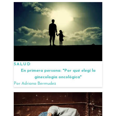
SALUD
En primera persona: "Por qué elegí la
ginecología oncológica"
Por
Adriana Bermudez