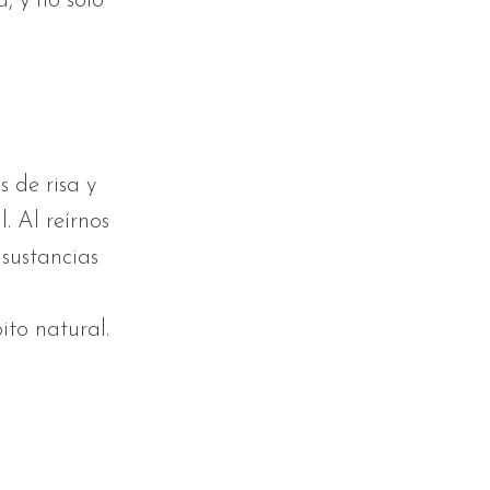
, y no sólo
 de risa y
. Al reírnos
 sustancias
ito natural.