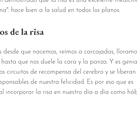
n demostrado que la risa es una excelente medicina
ma": hace bien a la salud en todos los planos.
os de la risa
 desde que nacemos, reímos a carcajadas, lloramos
hasta que nos duele la cara y la panza. Y es genial
los circuitos de recompensa del cerebro y se liberan
sponsables de nuestra felicidad. Es por eso que es
 incorporar la risa en nuestro día a día como háb