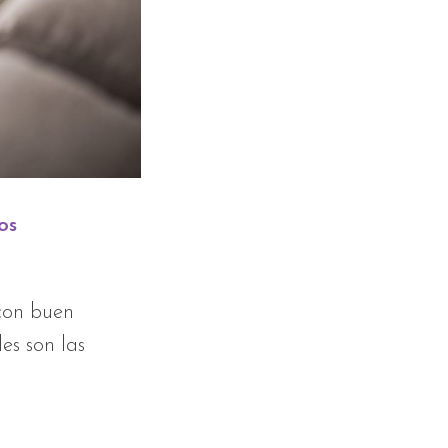
os
 con buen
es son las