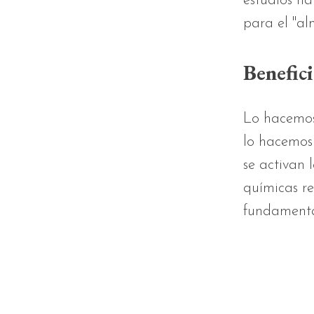
estudios ha
para el "al
Benefici
Lo hacemos
lo hacemos 
se activan 
químicas re
fundamental