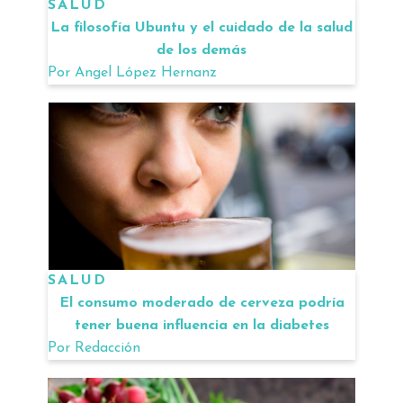
SALUD
La filosofía Ubuntu y el cuidado de la salud
de los demás
Por
Angel López Hernanz
SALUD
El consumo moderado de cerveza podría
tener buena influencia en la diabetes
Por
Redacción