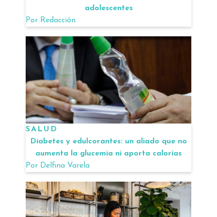
adolescentes
Por
Redacción
SALUD
Diabetes y edulcorantes: un aliado que no
aumenta la glucemia ni aporta calorías
Por
Delfina Varela