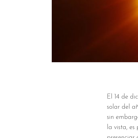
El 14 de di
solar del a
sin embargo
la vista, e
presenciar 