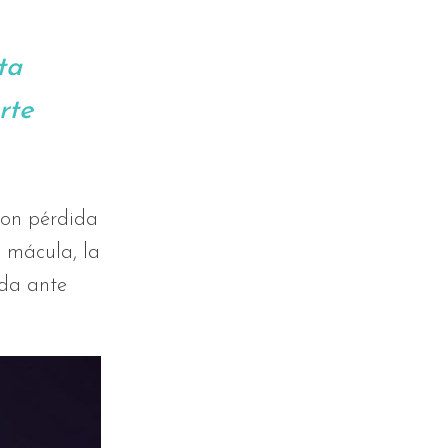
ta
rte
con pérdida
a mácula, la
ada ante