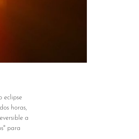
o eclipse
dos horas,
eversible a
os" para