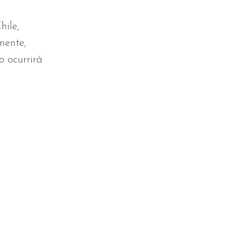
hile,
mente,
o ocurrirá