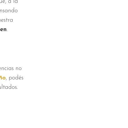
ue, a la
ansando
uestra
ien
.
encias no
eño
, podés
ultados.