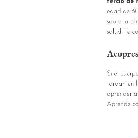
tercio de
edad de 60
sobre la al
salud. Te 
Acupres
Si el cuerp
tardan en l
aprender al
Aprendé có