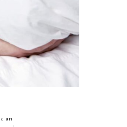
ue
un