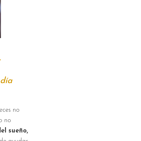
y
 día
veces no
o no
el sueño,