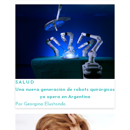
SALUD
Una nueva generación de robots quirúrgicos
ya opera en Argentina
Por
Georgina Elustondo