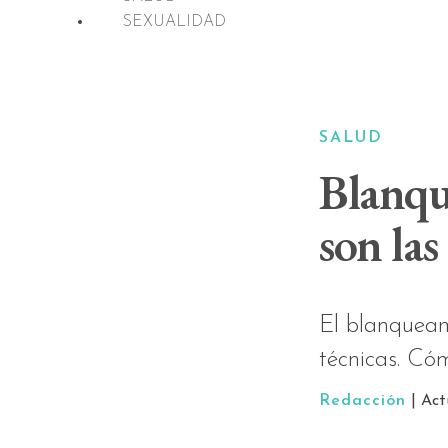
SEXUALIDAD
SALUD
Blanque
son las
El blanqueami
técnicas. Có
Redacción
| Ac