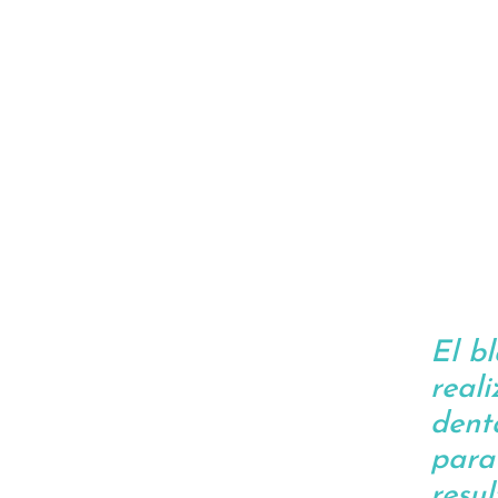
El b
real
dent
para
resul