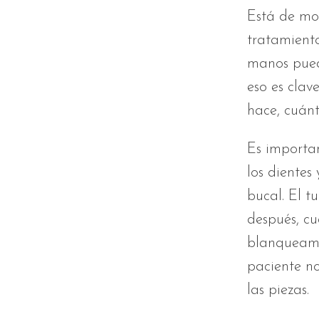
Está de mo
tratamient
manos puede
eso es cla
hace, cuánt
Es importan
los dientes
bucal. El tu
después, cu
blanqueami
paciente no
las piezas.