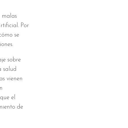
n malas
ificial. Por
 cómo se
iones.
je sobre
a salud
cas vienen
n
que el
miento de