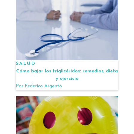
SALUD
Cómo bajar los triglicéridos: remedios, dieta
y ejercicio
Por
Federico Argento