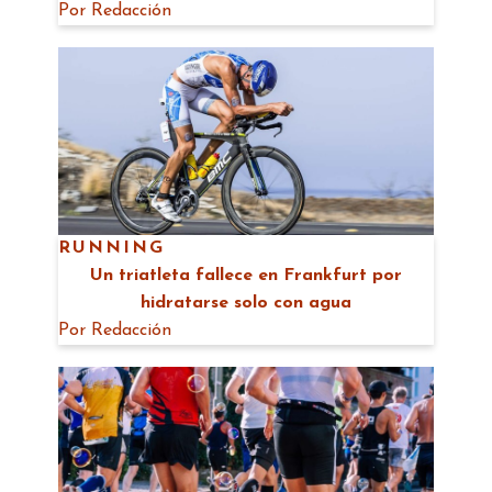
Por
Redacción
RUNNING
Un triatleta fallece en Frankfurt por
hidratarse solo con agua
Por
Redacción