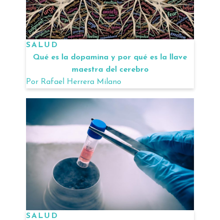
SALUD
Qué es la dopamina y por qué es la llave
maestra del cerebro
Por
Rafael Herrera Milano
SALUD