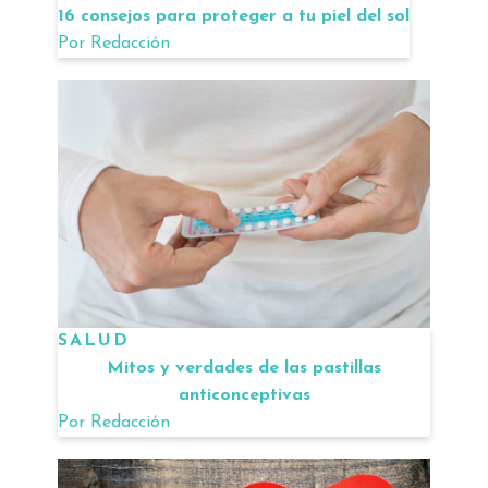
16 consejos para proteger a tu piel del sol
Por
Redacción
SALUD
Mitos y verdades de las pastillas
anticonceptivas
Por
Redacción