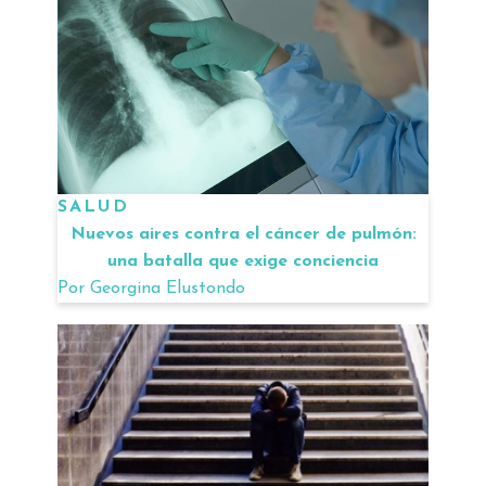
SALUD
Nuevos aires contra el cáncer de pulmón:
una batalla que exige conciencia
Por
Georgina Elustondo