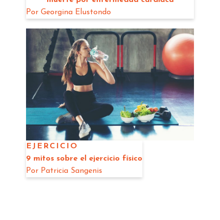
Por
Georgina Elustondo
EJERCICIO
9 mitos sobre el ejercicio físico
Por
Patricia Sangenis