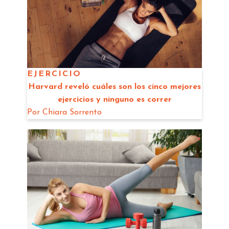
EJERCICIO
Harvard reveló cuáles son los cinco mejores
ejercicios y ninguno es correr
Por
Chiara Sorrento