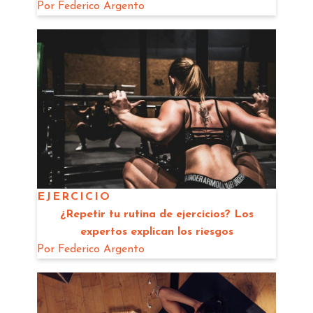
Por
Federico Argento
EJERCICIO
¿Repetir tu rutina de ejercicios? Los
expertos explican los riesgos
Por
Federico Argento