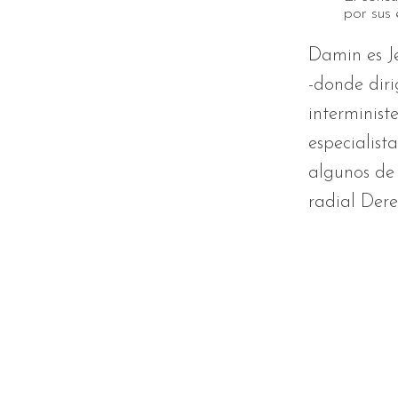
por sus 
Damin es J
-donde diri
interminist
especialist
algunos de 
radial Der