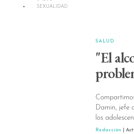
SEXUALIDAD
SALUD
"El alc
problem
Compartimos 
Damin, jefe 
los adolescen
Redacción
| Act