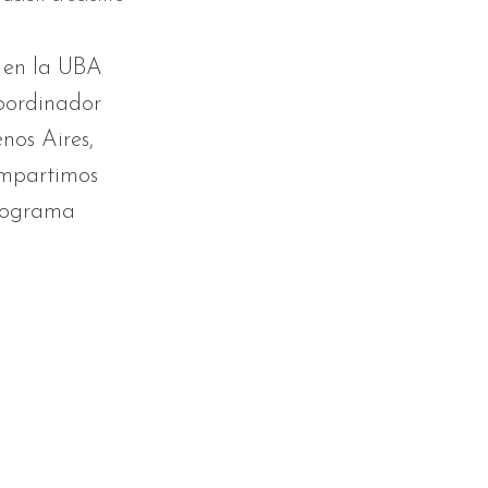
e en la UBA
coordinador
nos Aires,
ompartimos
programa