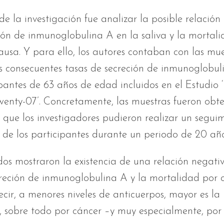
 de la investigación fue analizar la posible relación 
ón de inmunoglobulina A en la saliva y la mortal
ausa. Y para ello, los autores contaban con las mu
as consecuentes tasas de secreción de inmunoglobul
pantes de 63 años de edad incluidos en el Estudio 
enty-07’. Concretamente, las muestras fueron obt
o que los investigadores pudieron realizar un segui
de los participantes durante un periodo de 20 año
dos mostraron la existencia de una relación negativ
reción de inmunoglobulina A y la mortalidad por 
ecir, a menores niveles de anticuerpos, mayor es la
, sobre todo por cáncer –y muy especialmente, por