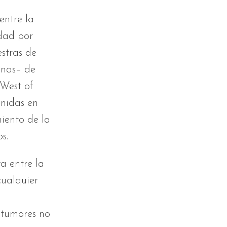
entre la
idad por
estras de
inas– de
‘West of
enidas en
miento de la
s.
a entre la
cualquier
 tumores no