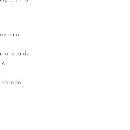
davía no
r la tasa de
r a
indicador