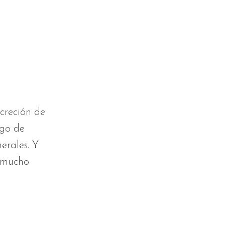
ecreción de
sgo de
erales. Y
s mucho