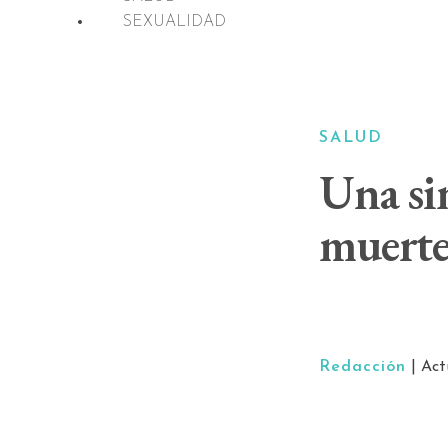
SEXUALIDAD
SALUD
Una sim
muert
Redacción
| Ac