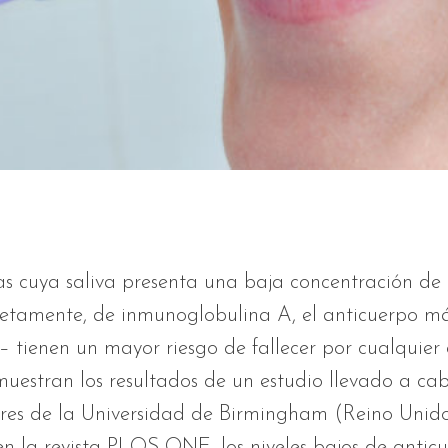
s cuya saliva presenta una baja concentración de
etamente, de inmunoglobulina A, el anticuerpo m
a– tienen un mayor riesgo de fallecer por cualquier 
uestran los resultados de un estudio llevado a ca
ores de la Universidad de Birmingham (Reino Unido
n la revista PLOS ONE, los niveles bajos de anticu