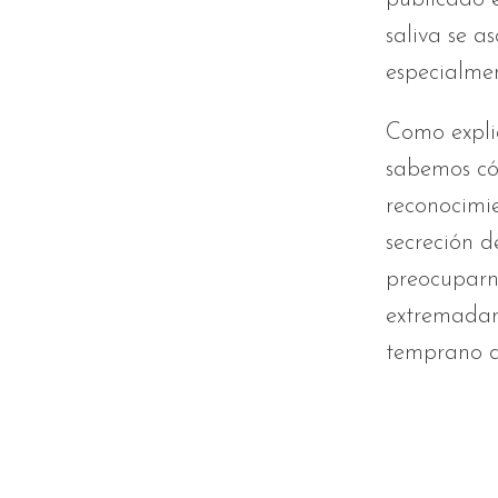
saliva se a
especialmen
Como explic
sabemos cóm
reconocimie
secreción d
preocuparno
extremadam
temprano de