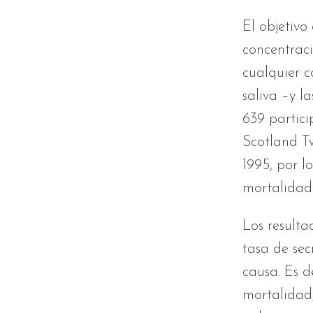
El objetivo
concentraci
cualquier c
saliva –y l
639 partici
Scotland Tw
1995, por l
mortalidad 
Los resulta
tasa de sec
causa. Es d
mortalidad