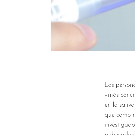
Las persona
–más concr
en la saliv
que como m
investigad
publicado e