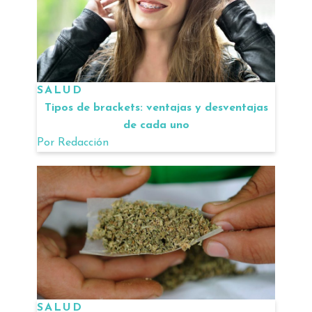
SALUD
Tipos de brackets: ventajas y desventajas
de cada uno
Por
Redacción
SALUD