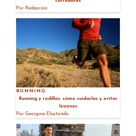
corredores
Por
Redacción
RUNNING
Running y rodillas: cómo cuidarlas y evitar
lesiones
Por
Georgina Elustondo