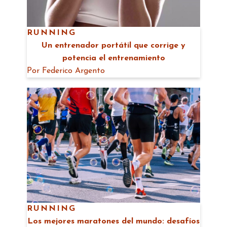
RUNNING
Un entrenador portátil que corrige y
potencia el entrenamiento
Por
Federico Argento
RUNNING
Los mejores maratones del mundo: desafíos