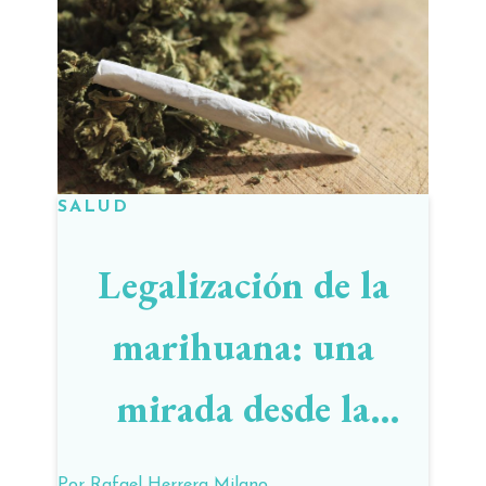
SALUD
Legalización de la
marihuana: una
mirada desde la
psiquiatría
Por
Rafael Herrera Milano