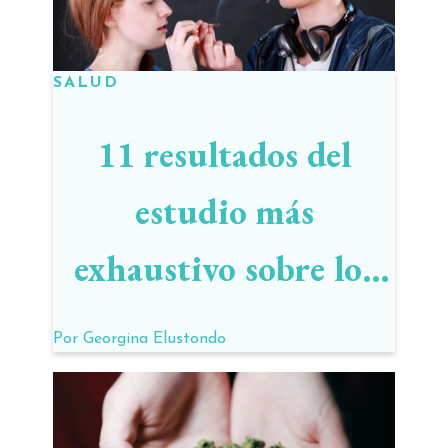
SALUD
11 resultados del
estudio más
exhaustivo sobre los
efectos de la
Por
Georgina Elustondo
marihuana