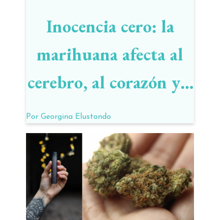
Inocencia cero: la
marihuana afecta al
cerebro, al corazón y a
los pulmones
Por
Georgina Elustondo