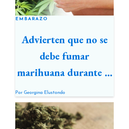
EMBARAZO
Advierten que no se
debe fumar
marihuana durante el
embarazo y la
Por
Georgina Elustondo
lactancia