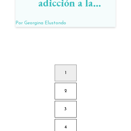
adicción a la
marihuana
Por
Georgina Elustondo
1
2
3
4