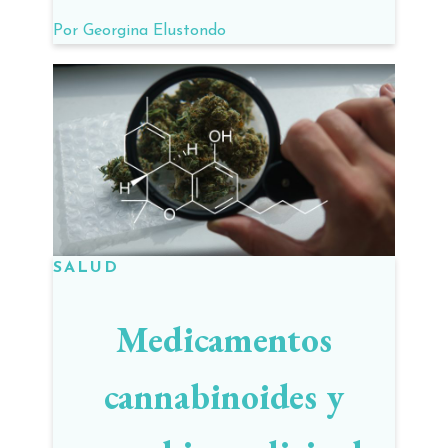
beneficios hoy
Por
Georgina Elustondo
SALUD
Medicamentos
cannabinoides y