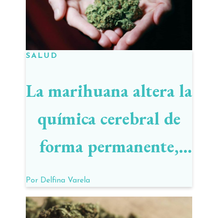
SALUD
La marihuana altera la
química cerebral de
forma permanente,
advirtien en Harvard
Por
Delfina Varela