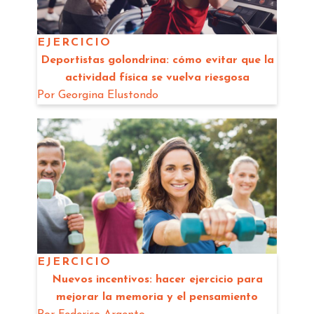
EJERCICIO
Deportistas golondrina: cómo evitar que la
actividad física se vuelva riesgosa
Por
Georgina Elustondo
EJERCICIO
Nuevos incentivos: hacer ejercicio para
mejorar la memoria y el pensamiento