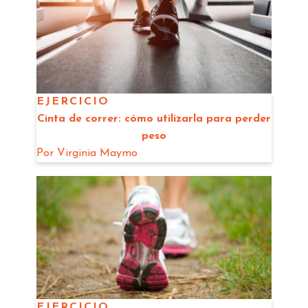
EJERCICIO
Cinta de correr: cómo utilizarla para perder
peso
Por
Virginia Maymo
EJERCICIO