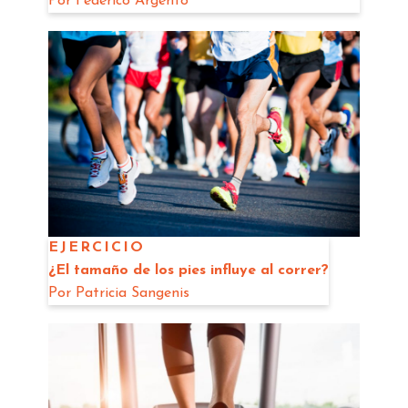
Por
Federico Argento
EJERCICIO
¿El tamaño de los pies influye al correr?
Por
Patricia Sangenis