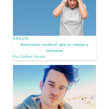
SALUD
Aneurisma cerebral: qué es, causas y
síntomas
Por
Delfina Varela