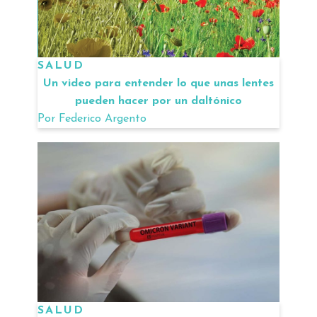
SALUD
Un video para entender lo que unas lentes
pueden hacer por un daltónico
Por
Federico Argento
SALUD