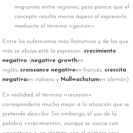
migrantes entre regiones, pero parece que el
concepto resulta menos áspero al expresarlo
mediante el término «gestión».
Entre los eufemismos más llamativos y de los que
más se abusa está la expresión
crecimiento
negativo
(
negative growth
en
inglés,
croissance negative
en francés,
crescita
negativa
en italiano y
Nullwachstum
en alemán).
En realidad, el término «recesión»
correspondería mucho mejor a la situación que se
pretende describir. Sin embargo, el uso de la
palabra «crecimiento», aunque se asocie con
«negativo» o, en alemán, con el número cero