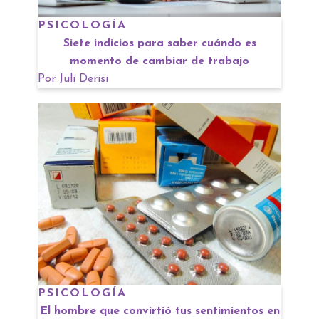
PSICOLOGÍA
Siete indicios para saber cuándo es
momento de cambiar de trabajo
Por
Juli Derisi
PSICOLOGÍA
El hombre que convirtió tus sentimientos en