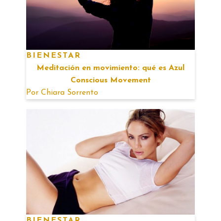
BIENESTAR
Meditación en movimiento: qué es Azul
Conscious Movement
Por
Chiara Sorrento
BIENESTAR