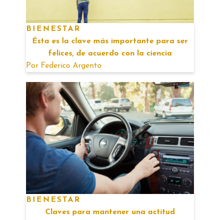
BIENESTAR
Ésta es la clave más importante para ser
felices, de acuerdo con la ciencia
Por
Federico Argento
BIENESTAR
Claves para mantener una actitud