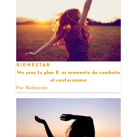
BIENESTAR
No seas tu plan B: es momento de combatir
el conformismo
Por
Redacción