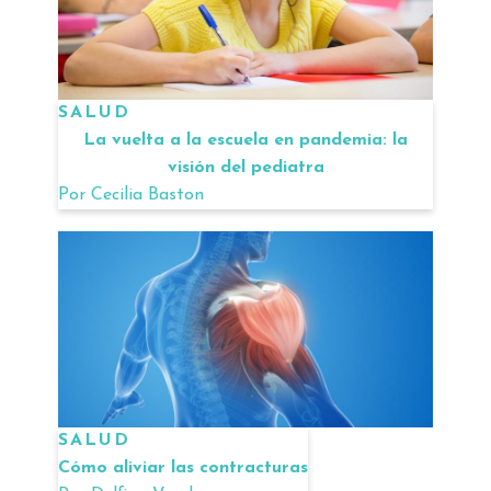
SALUD
La vuelta a la escuela en pandemia: la
visión del pediatra
Por
Cecilia Baston
SALUD
Cómo aliviar las contracturas