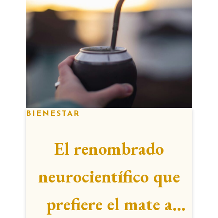
BIENESTAR
El renombrado
neurocientífico que
prefiere el mate a