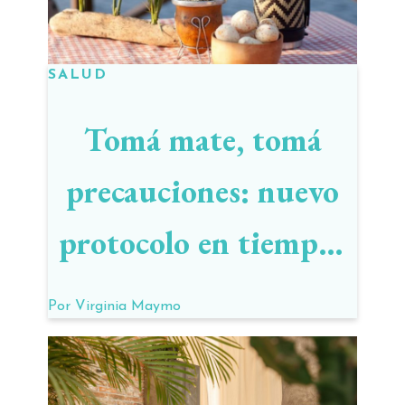
SALUD
Tomá mate, tomá
precauciones: nuevo
protocolo en tiempos
de coronavirus
Por
Virginia Maymo