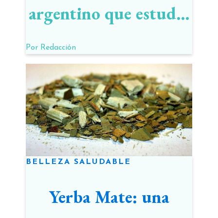
argentino que estudia
el efecto de la yerba
Por
Redacción
mate en la salud
BELLEZA SALUDABLE
Yerba Mate: una