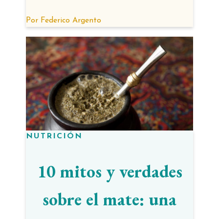
otras infusiones
Por
Federico Argento
NUTRICIÓN
10 mitos y verdades
sobre el mate: una