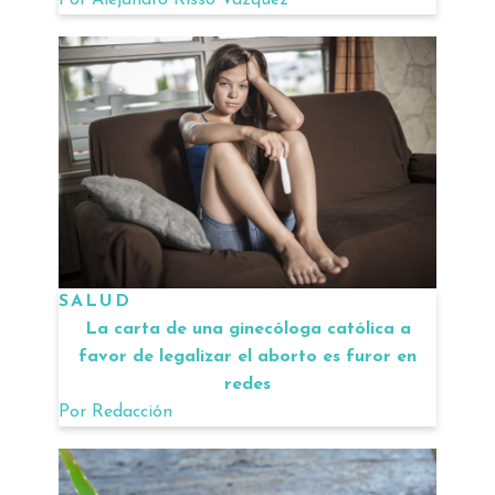
Por
Alejandro Risso Vazquez
SALUD
La carta de una ginecóloga católica a
favor de legalizar el aborto es furor en
redes
Por
Redacción