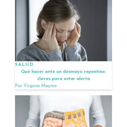
SALUD
Qué hacer ante un desmayo repentino:
claves para estar alerta
Por
Virginia Maymo