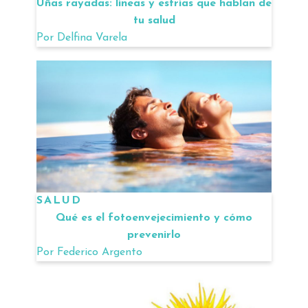
Uñas rayadas: líneas y estrías que hablan de
tu salud
Por
Delfina Varela
SALUD
Qué es el fotoenvejecimiento y cómo
prevenirlo
Por
Federico Argento