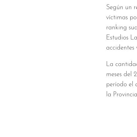
Según un re
víctimas po
ranking su
Estudios La
accidentes 
La cantidad
meses del 2
período el 
la Provinci