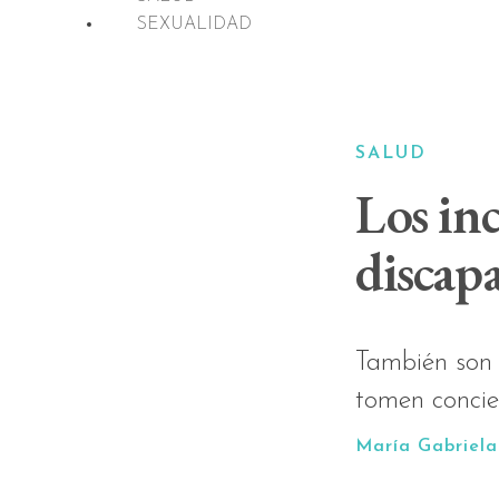
SEXUALIDAD
SALUD
Los inc
discap
También son 
tomen concien
María Gabriela