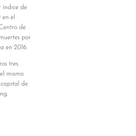
 índice de
 en el
 Centro de
 muertes por
na en 2016.
os tres
 el mismo
 capital de
ing.