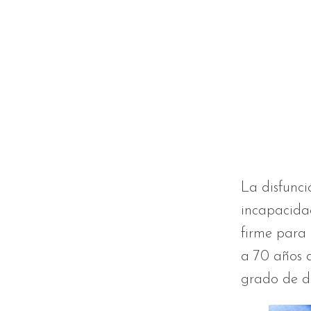
La disfunci
incapacida
firme para 
a 70 años 
grado de di