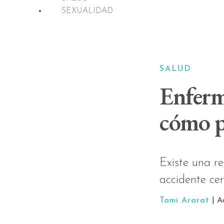
SEXUALIDAD
SALUD
Enferm
cómo p
Existe una re
accidente ce
Tami Ararat
| A