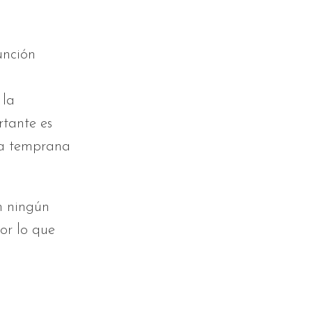
unción
 la
tante es
cia temprana
in ningún
por lo que