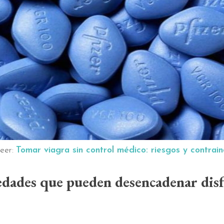
leer:
Tomar viagra sin control médico: riesgos y contrai
dades que pueden desencadenar dis