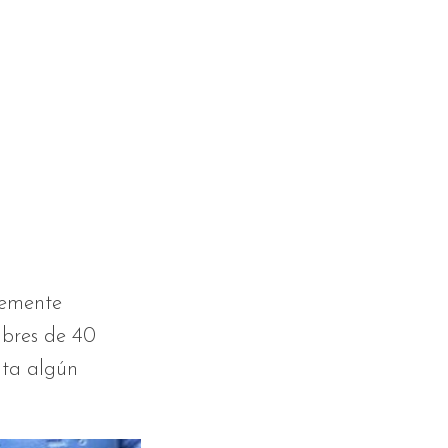
temente
mbres de 40
nta algún