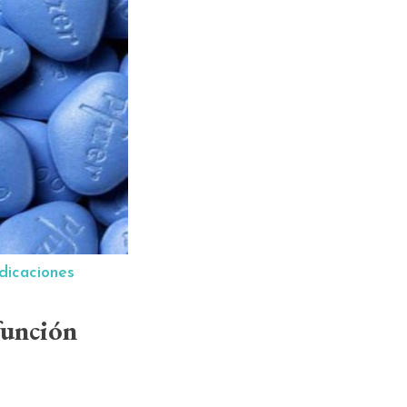
ndicaciones
función