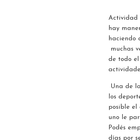
Actividad 
hay maner
haciendo d
muchas vec
de todo e
actividad
Una de la
los deport
posible el
uno le par
Podés empe
días por 