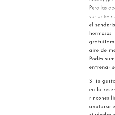
Pero las o
variantes 
el senderi
hermosos l
gratuitam
aire de me
Podés suma
entrenar s
Si te gust
en la rese
rincones l
anotarse e