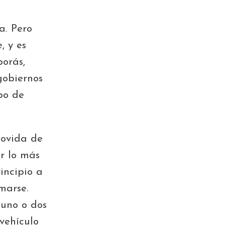
a. Pero
, y es
borás,
gobiernos
po de
movida de
r lo más
incipio a
marse.
 uno o dos
 vehículo