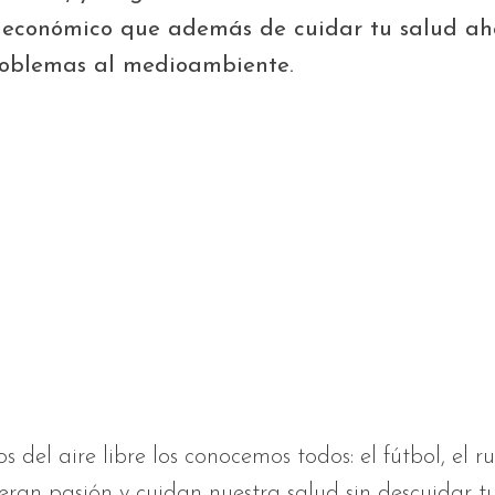
y económico que además de cuidar tu salud ah
oblemas al medioambiente.
os del aire libre los conocemos todos: el fútbol, el r
ran pasión y cuidan nuestra salud sin descuidar t