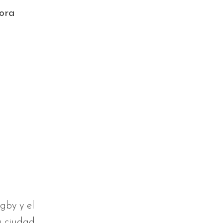
ora
ugby y el
u ciudad.