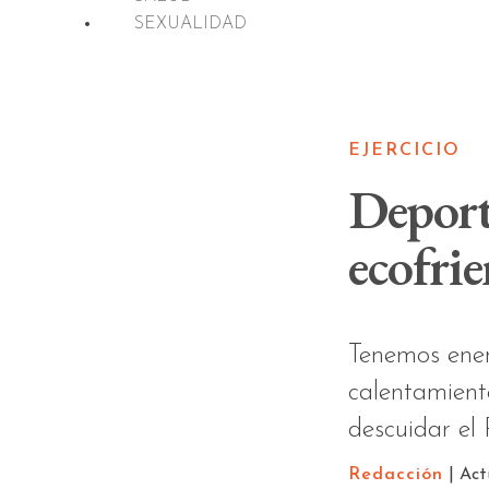
SEXUALIDAD
EJERCICIO
Deport
ecofri
Tenemos enemi
calentamient
descuidar el 
Redacción
| Act