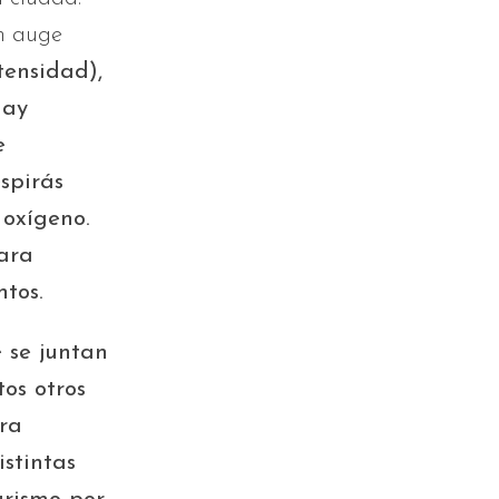
en auge
tensidad),
hay
e
spirás
 oxígeno.
para
ntos.
 se juntan
os otros
ara
stintas