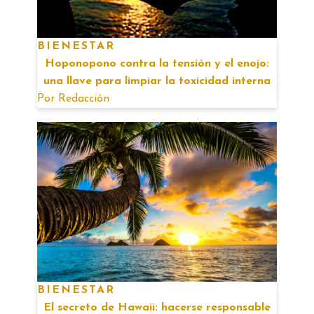
BIENESTAR
Hoponopono contra la tensión y el enojo:
una llave para limpiar la toxicidad interna
Por
Redacción
BIENESTAR
El secreto de Hawaii: hacerse responsable