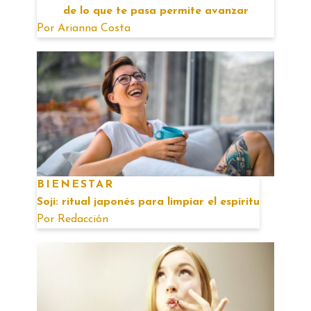
de lo que te pasa permite avanzar
Por
Arianna Costa
BIENESTAR
Soji: ritual japonés para limpiar el espíritu
Por
Redacción