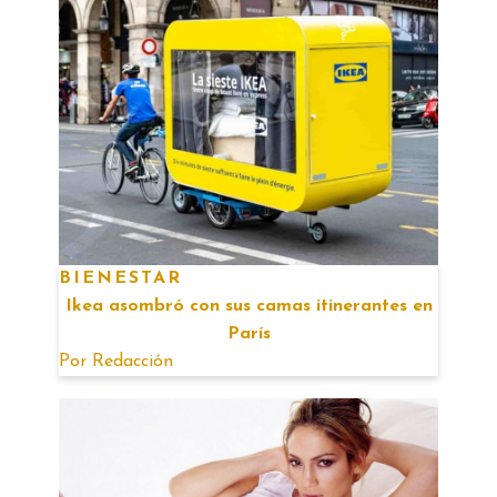
BIENESTAR
Ikea asombró con sus camas itinerantes en
París
Por
Redacción