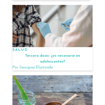
SALUD
Tercera dosis: ¿es necesaria en
adolescentes?
Por
Georgina Elustondo