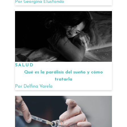
Por
Georgina Elustondo
SALUD
Qué es la parálisis del sueño y cómo
tratarla
Por
Delfina Varela