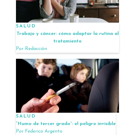
SALUD
Trabajo y cáncer: cómo adaptar la rutina al
tratamiento
Por
Redacción
SALUD
“Humo de tercer grado”: el peligro invisible
Por
Federico Argento