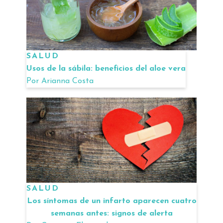
SALUD
Usos de la sábila: beneficios del aloe vera
Por
Arianna Costa
SALUD
Los síntomas de un infarto aparecen cuatro
semanas antes: signos de alerta