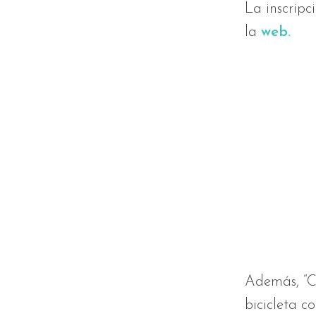
La inscripc
la
web.
Además, “Ch
bicicleta c