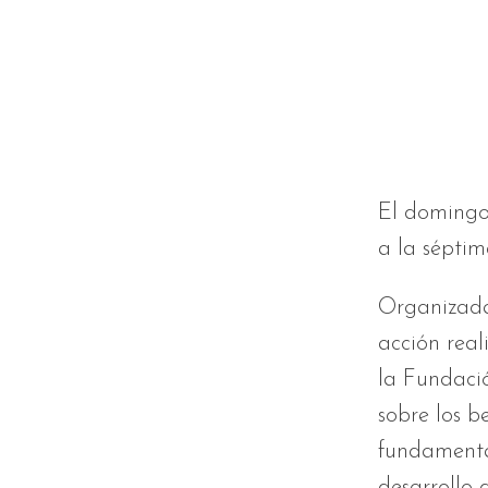
El domingo 
a la séptim
Organizada 
acción rea
la Fundaci
sobre los b
fundamental
desarrollo 