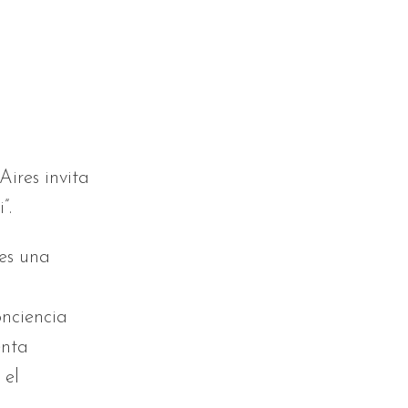
ires invita
”.
 es una
nciencia
enta
 el