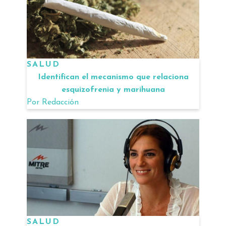
SALUD
Identifican el mecanismo que relaciona
esquizofrenia y marihuana
Por
Redacción
SALUD