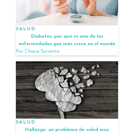
SALUD
Diabetes: por qué es una de las
enfermedades que más crece en el mundo
Por
Chiara Sorrento
SALUD
Hallazgo: un problema de salud muy