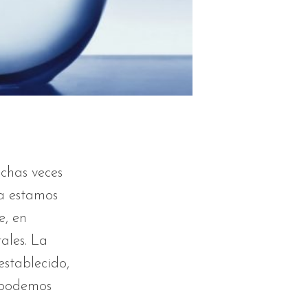
chas veces
ya estamos
e, en
ales. La
establecido,
s podemos