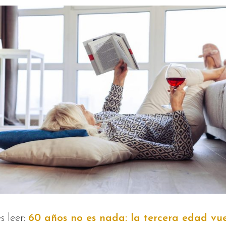
s leer:
60 años no es nada: la tercera edad vu