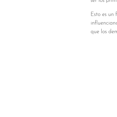
ser los prim
Esto es un
influencian
que los dem