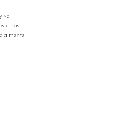
y va
as cosas
cialmente.