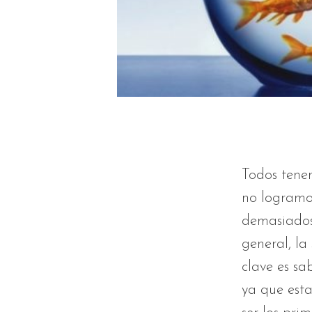
Todos tene
no logramo
demasiados 
general, la
clave es sa
ya que esta