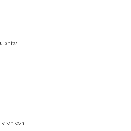
uientes:
.
cieron con