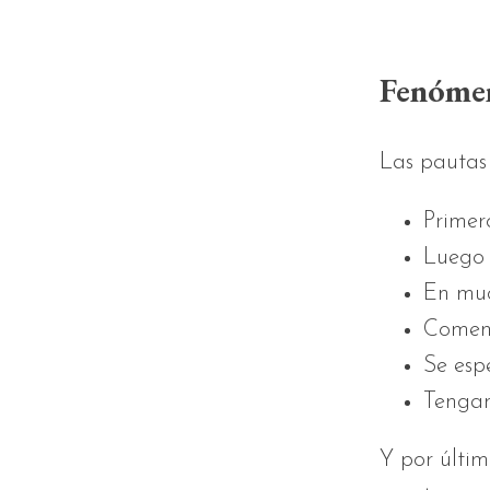
Fenómen
Las pautas 
Primero
Luego 
En muc
Comenz
Se esp
Tengam
Y por últim