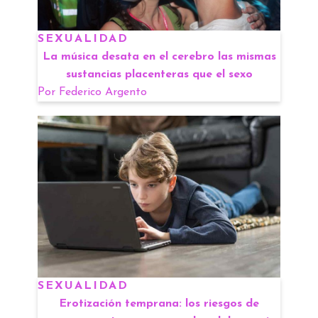
SEXUALIDAD
La música desata en el cerebro las mismas
sustancias placenteras que el sexo
Por
Federico Argento
SEXUALIDAD
Erotización temprana: los riesgos de