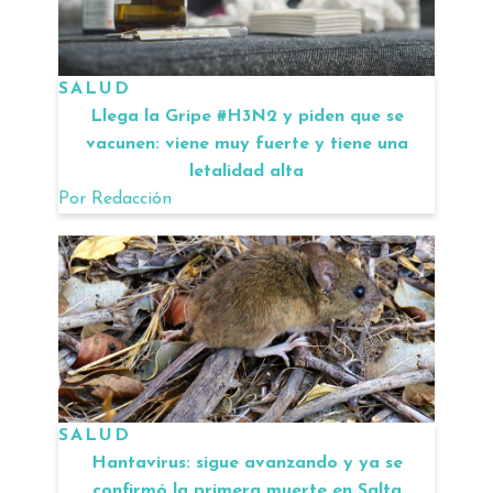
SALUD
Llega la Gripe #H3N2 y piden que se
vacunen: viene muy fuerte y tiene una
letalidad alta
Por
Redacción
SALUD
Hantavirus: sigue avanzando y ya se
confirmó la primera muerte en Salta